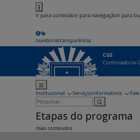
ir para conteúdo
ir para navegação
ir para b
ouvidoria
transparência
CGE
Controladoria-G
Institucional
Serviços
Informativos
Fal
Pesquisar
por:
Etapas do programa
mais conteudos