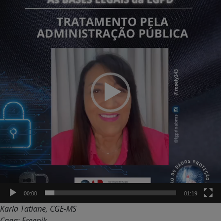
vídeo
00:00
01:19
Karla Tatiane, CGE-MS
Capa: Freepik