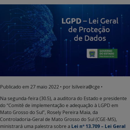
Publicado em
27 maio 2022
• por lsilveira@cge •
Na segunda-feira (30.5), a auditora do Estado e presidente
do “Comitê de implementação e adequação à LGPD em
Mato Grosso do Sul”, Rosely Pereira Maia, da
Controladoria-Geral de Mato Grosso do Sul (CGE-MS),
ministrará uma palestra sobre a
Lei nº 13.709 – Lei Geral