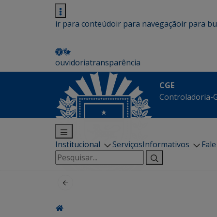
ir para conteúdo
ir para navegação
ir para b
ouvidoria
transparência
CGE
Controladoria-G
Institucional
Serviços
Informativos
Fal
Pesquisar
por: