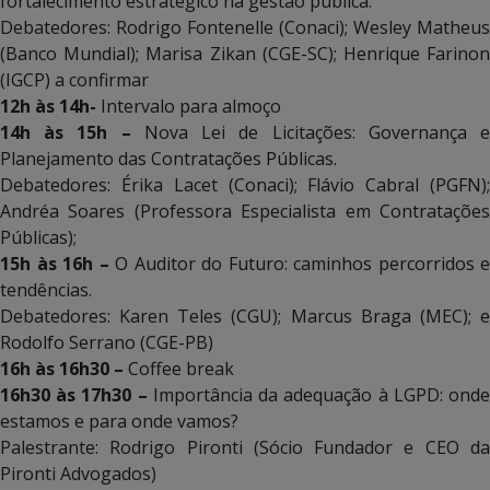
fortalecimento estratégico na gestão pública.
Debatedores: Rodrigo Fontenelle (Conaci); Wesley Matheus
(Banco Mundial); Marisa Zikan (CGE-SC); Henrique Farinon
(IGCP) a confirmar
12h às 14h-
Intervalo para almoço
14h às 15h –
Nova Lei de Licitações: Governança 
Planejamento das Contratações Públicas.
Debatedores: Érika Lacet (Conaci); Flávio Cabral (PGFN);
Andréa Soares (Professora Especialista em Contratações
Públicas);
15h às 16h –
O Auditor do Futuro: caminhos percorridos e
tendências.
Debatedores: Karen Teles (CGU); Marcus Braga (MEC); e
Rodolfo Serrano (CGE-PB)
16h às 16h30 –
Coffee break
16h30 às 17h30 –
Importância da adequação à LGPD: ond
estamos e para onde vamos?
Palestrante: Rodrigo Pironti (Sócio Fundador e CEO da
Pironti Advogados)