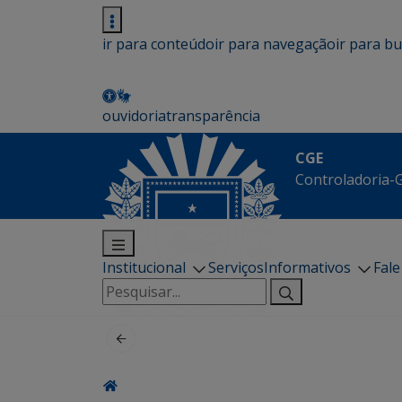
ir para conteúdo
ir para navegação
ir para b
ouvidoria
transparência
CGE
Controladoria-G
Institucional
Serviços
Informativos
Fal
Pesquisar
por: