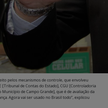
feito pelos mecanismos de controle, que envolveu
E [Tribunal de Contas do Estado], CGU [Controladoria
o Município de Campo Grande], que é de avaliação da
ça. Agora vai ser usado no Brasil todo”, explicou