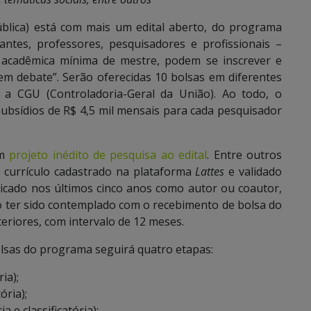
ública) está com mais um edital aberto, do programa
antes, professores, pesquisadores e profissionais –
o acadêmica mínima de mestre, podem se inscrever e
em debate”. Serão oferecidas 10 bolsas em diferentes
 a CGU (Controladoria-Geral da União). Ao todo, o
ubsídios de R$ 4,5 mil mensais para cada pesquisador
um
projeto inédito de pesquisa ao edital
. Entre outros
r currículo cadastrado na plataforma
Lattes
e validado
icado nos últimos cinco anos como autor ou coautor,
o ter sido contemplado com o recebimento de bolsa do
iores, com intervalo de 12 meses.
olsas do programa seguirá quatro etapas:
ia);
ória);
a e classificatória);