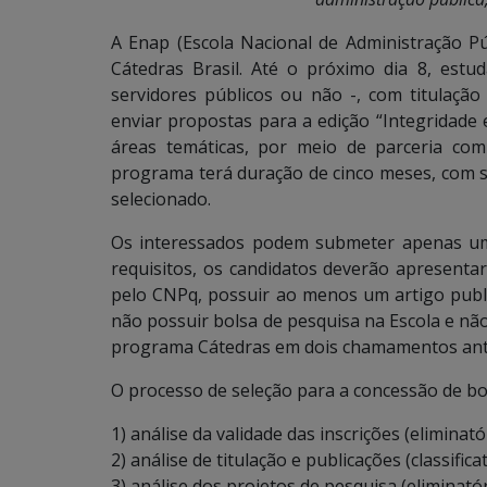
A Enap (Escola Nacional de Administração P
Cátedras Brasil. Até o próximo dia 8, estud
servidores públicos ou não -, com titulaçã
enviar propostas para a edição “Integridade 
áreas temáticas, por meio de parceria com
programa terá duração de cinco meses, com s
selecionado.
Os interessados podem submeter apenas 
requisitos, os candidatos deverão apresenta
pelo CNPq, possuir ao menos um artigo publ
não possuir bolsa de pesquisa na Escola e nã
programa Cátedras em dois chamamentos anter
O processo de seleção para a concessão de b
1) análise da validade das inscrições (eliminatór
2) análise de titulação e publicações (classificat
3) análise dos projetos de pesquisa (eliminatóri