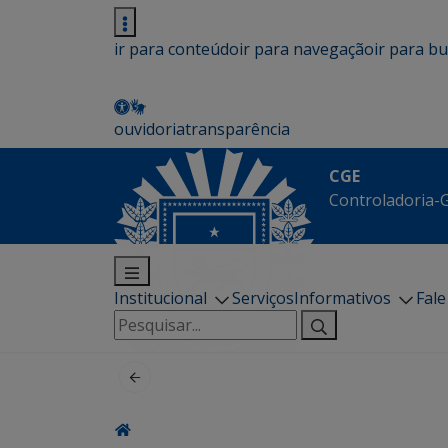
ir para conteúdo
ir para navegação
ir para b
ouvidoria
transparência
CGE
Controladoria-G
Institucional
Serviços
Informativos
Fal
Pesquisar
por: