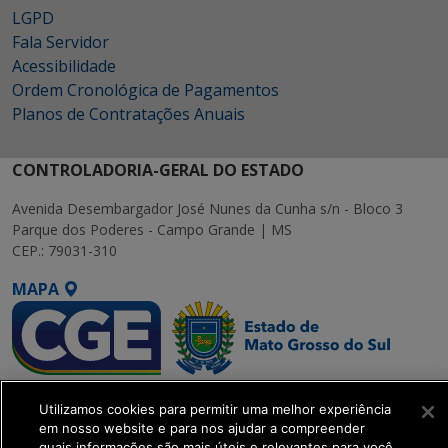
LGPD
Fala Servidor
Acessibilidade
Ordem Cronológica de Pagamentos
Planos de Contratações Anuais
CONTROLADORIA-GERAL DO ESTADO
Avenida Desembargador José Nunes da Cunha s/n - Bloco 3
Parque dos Poderes - Campo Grande | MS
CEP.: 79031-310
MAPA
SETDIG | Secretaria-
Utilizamos cookies para permitir uma melhor experiência
Executiva de
em nosso website e para nos ajudar a compreender
Transformação Digital
quais informações são mais úteis e relevantes para você.