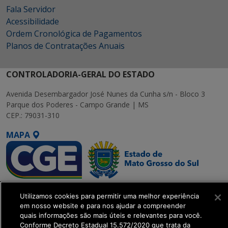
Fala Servidor
Acessibilidade
Ordem Cronológica de Pagamentos
Planos de Contratações Anuais
CONTROLADORIA-GERAL DO ESTADO
Avenida Desembargador José Nunes da Cunha s/n - Bloco 3
Parque dos Poderes - Campo Grande | MS
CEP.: 79031-310
MAPA
SETDIG | Secretaria-
Utilizamos cookies para permitir uma melhor experiência
Executiva de
em nosso website e para nos ajudar a compreender
Transformação Digital
quais informações são mais úteis e relevantes para você.
Conforme Decreto Estadual 15.572/2020 que trata da