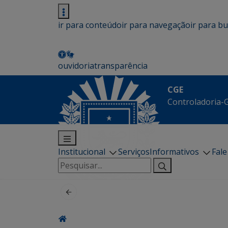
ir para conteúdo
ir para navegação
ir para b
ouvidoria
transparência
CGE
Controladoria-G
Institucional
Serviços
Informativos
Fal
Pesquisar
por: