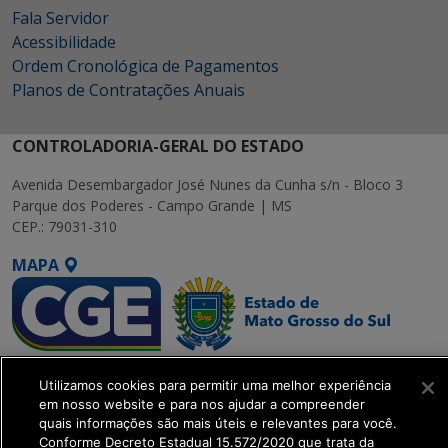
Fala Servidor
Acessibilidade
Ordem Cronológica de Pagamentos
Planos de Contratações Anuais
CONTROLADORIA-GERAL DO ESTADO
Avenida Desembargador José Nunes da Cunha s/n - Bloco 3
Parque dos Poderes - Campo Grande | MS
CEP.: 79031-310
MAPA
SETDIG | Secretaria-
Utilizamos cookies para permitir uma melhor experiência
Executiva de
em nosso website e para nos ajudar a compreender
Transformação Digital
quais informações são mais úteis e relevantes para você.
Conforme Decreto Estadual 15.572/2020 que trata da