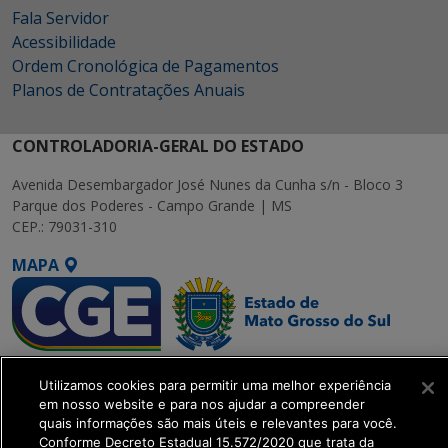
Fala Servidor
Acessibilidade
Ordem Cronológica de Pagamentos
Planos de Contratações Anuais
CONTROLADORIA-GERAL DO ESTADO
Avenida Desembargador José Nunes da Cunha s/n - Bloco 3
Parque dos Poderes - Campo Grande | MS
CEP.: 79031-310
MAPA
SETDIG | Secretaria-
Utilizamos cookies para permitir uma melhor experiência
Executiva de
em nosso website e para nos ajudar a compreender
Transformação Digital
quais informações são mais úteis e relevantes para você.
Conforme Decreto Estadual 15.572/2020 que trata da