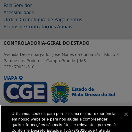
Fala Servidor
Acessibilidade
Ordem Cronológica de Pagamentos
Planos de Contratações Anuais
CONTROLADORIA-GERAL DO ESTADO
Avenida Desembargador José Nunes da Cunha s/n - Bloco 3
Parque dos Poderes - Campo Grande | MS
CEP.: 79031-310
MAPA
SETDIG | Secretaria-
Utilizamos cookies para permitir uma melhor experiência
Executiva de
em nosso website e para nos ajudar a compreender
Transformação Digital
quais informações são mais úteis e relevantes para você.
Conforme Decreto Estadual 15.572/2020 que trata da