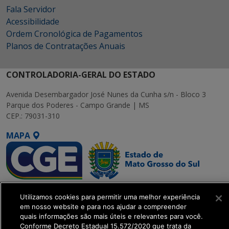
Fala Servidor
Acessibilidade
Ordem Cronológica de Pagamentos
Planos de Contratações Anuais
CONTROLADORIA-GERAL DO ESTADO
Avenida Desembargador José Nunes da Cunha s/n - Bloco 3
Parque dos Poderes - Campo Grande | MS
CEP.: 79031-310
MAPA
SETDIG | Secretaria-
Utilizamos cookies para permitir uma melhor experiência
Executiva de
em nosso website e para nos ajudar a compreender
Transformação Digital
quais informações são mais úteis e relevantes para você.
Conforme Decreto Estadual 15.572/2020 que trata da