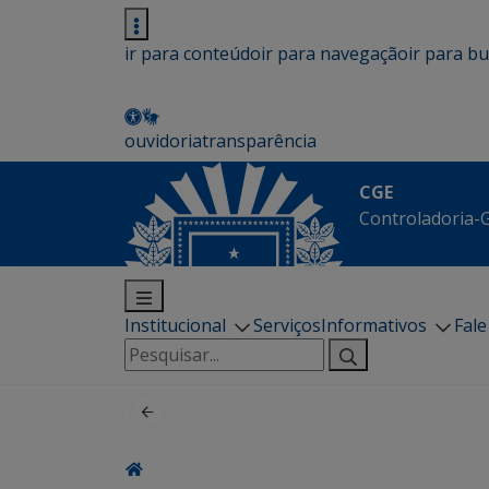
ir para conteúdo
ir para navegação
ir para b
ouvidoria
transparência
CGE
Controladoria-G
Institucional
Serviços
Informativos
Fal
Pesquisar
por: