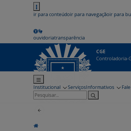
ir para conteúdo
ir para navegação
ir para b
ouvidoria
transparência
CGE
Controladoria-G
Institucional
Serviços
Informativos
Fal
Pesquisar
por: