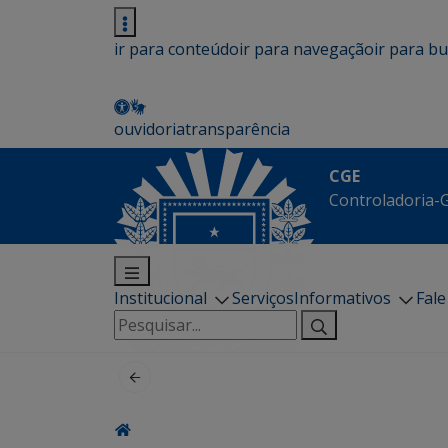
ir para conteúdo
ir para navegação
ir para b
ouvidoria
transparência
CGE
Controladoria-G
Institucional
Serviços
Informativos
Fal
Pesquisar
por: