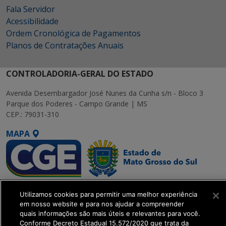
Fala Servidor
Acessibilidade
Ordem Cronológica de Pagamentos
Planos de Contratações Anuais
CONTROLADORIA-GERAL DO ESTADO
Avenida Desembargador José Nunes da Cunha s/n - Bloco 3
Parque dos Poderes - Campo Grande | MS
CEP.: 79031-310
MAPA
SETDIG | Secretaria-
Utilizamos cookies para permitir uma melhor experiência
Executiva de
em nosso website e para nos ajudar a compreender
Transformação Digital
quais informações são mais úteis e relevantes para você.
Conforme Decreto Estadual 15.572/2020 que trata da