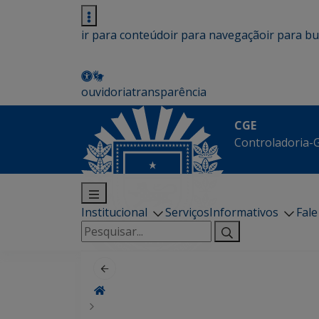
ir para conteúdo
ir para navegação
ir para b
ouvidoria
transparência
CGE
Controladoria-G
Institucional
Serviços
Informativos
Fal
Pesquisar
por: