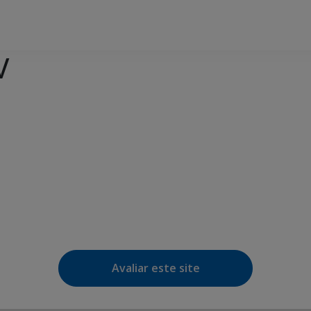
V
e Agenda
iCalendar
Avaliar este site