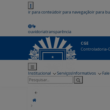
ir para conteúdo
ir para navegação
ir para b
ouvidoria
transparência
CGE
Controladoria-G
Institucional
Serviços
Informativos
Fal
Pesquisar
por: