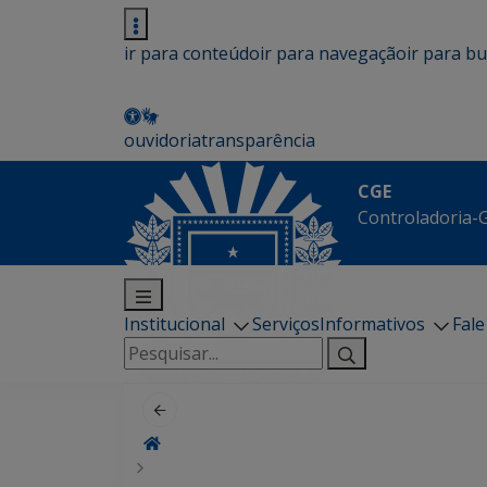
ir para conteúdo
ir para navegação
ir para b
ouvidoria
transparência
CGE
Controladoria-G
Institucional
Serviços
Informativos
Fal
Pesquisar
por: