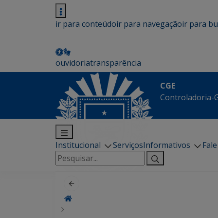
ir para conteúdo
ir para navegação
ir para b
ouvidoria
transparência
CGE
Controladoria-G
Institucional
Serviços
Informativos
Fal
Pesquisar
por: