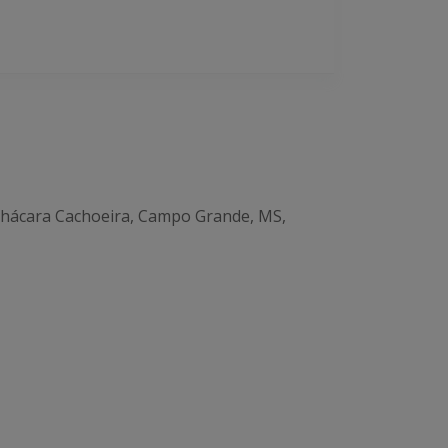
 Chácara Cachoeira, Campo Grande, MS,
Office 365
Outlook Live