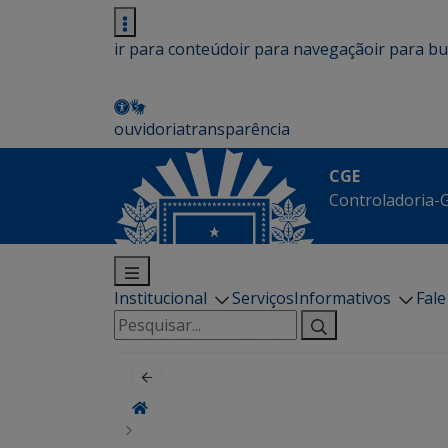
ir para conteúdo
ir para navegação
ir para b
ouvidoria
transparência
CGE
Controladoria-G
Institucional
Serviços
Informativos
Fal
Pesquisar
por: