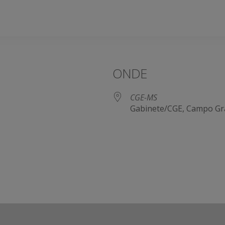
ONDE
CGE-MS
Gabinete/CGE, Campo Gr
e Agenda
iCalendar