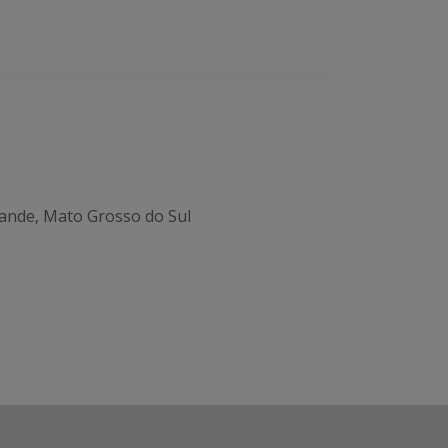
ande, Mato Grosso do Sul
Office 365
Outlook Live