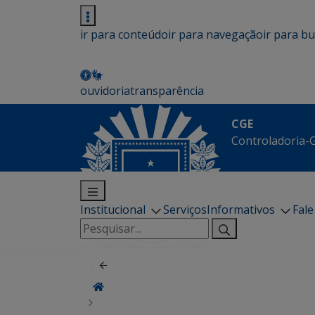
ir para conteúdo
ir para navegação
ir para b
ouvidoria
transparência
CGE
Controladoria-G
Institucional
Serviços
Informativos
Fal
Pesquisar
por: