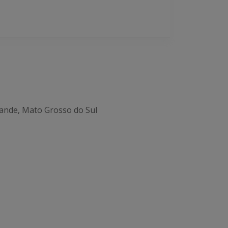
ande, Mato Grosso do Sul
Office 365
Outlook Live