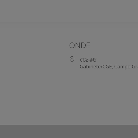
ONDE
CGE-MS
Gabinete/CGE, Campo Gr
e Agenda
iCalendar