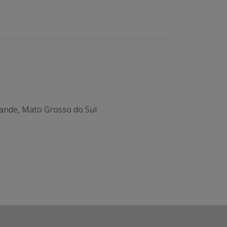
ande, Mato Grosso do Sul
Office 365
Outlook Live