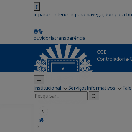
ir para conteúdo
ir para navegação
ir para b
ouvidoria
transparência
CGE
Controladoria-G
Institucional
Serviços
Informativos
Fal
Pesquisar
por: