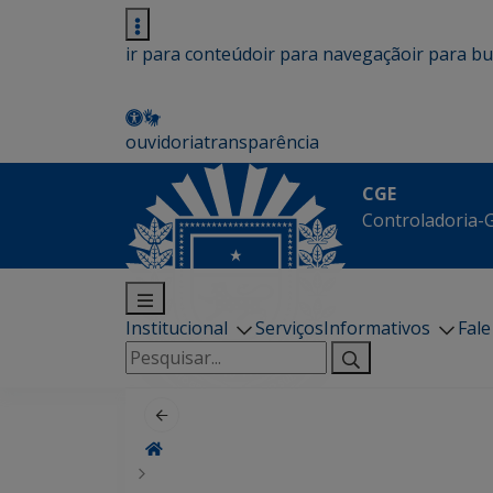
ir para conteúdo
ir para navegação
ir para b
ouvidoria
transparência
CGE
Controladoria-G
Institucional
Serviços
Informativos
Fal
Pesquisar
por: