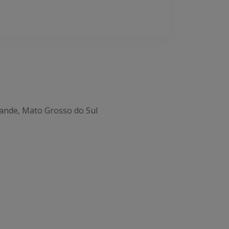
ande, Mato Grosso do Sul
Office 365
Outlook Live