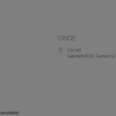
ONDE
CGE-MS
Gabinete/CGE, Campo Gr
le Agenda
iCalendar
cancelada)