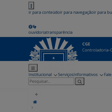
ir para conteúdo
ir para navegação
ir para b
ouvidoria
transparência
CGE
Controladoria-G
Institucional
Serviços
Informativos
Fal
Pesquisar
por: