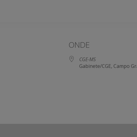
ONDE
CGE-MS
Gabinete/CGE, Campo Gr
e Agenda
iCalendar