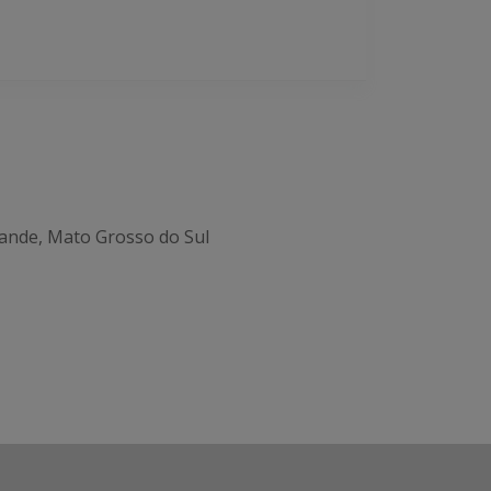
ande, Mato Grosso do Sul
Office 365
Outlook Live