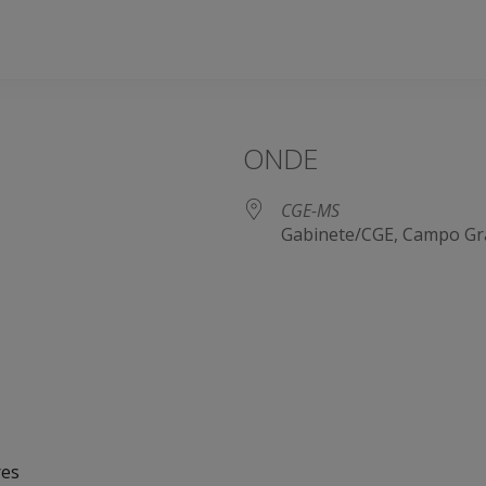
ONDE
CGE-MS
Gabinete/CGE, Campo Gr
e Agenda
iCalendar
res