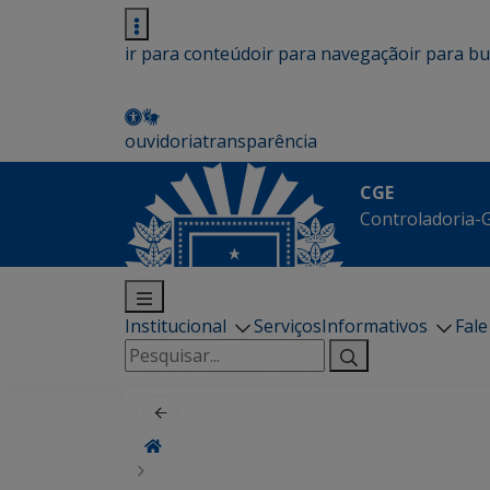
ir para conteúdo
ir para navegação
ir para b
ouvidoria
transparência
CGE
Controladoria-G
Institucional
Serviços
Informativos
Fal
Pesquisar
por: