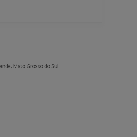
ande, Mato Grosso do Sul
Office 365
Outlook Live