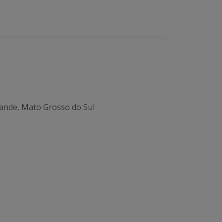
ande, Mato Grosso do Sul
Office 365
Outlook Live