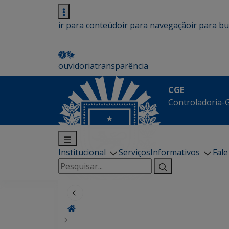
ir para conteúdo
ir para navegação
ir para b
ouvidoria
transparência
CGE
Controladoria-G
Institucional
Serviços
Informativos
Fal
Pesquisar
por: