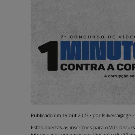
Publicado em
19 out 2023
• por lsilveira@cge •
Estão abertas as inscrições para o VII Concur
interessados em participar têm até o dia 31 d