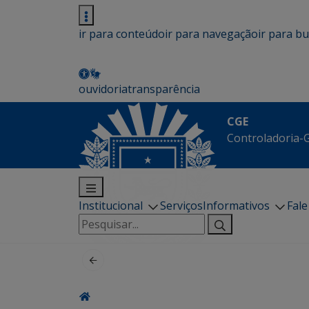
ir para conteúdo
ir para navegação
ir para b
ouvidoria
transparência
CGE
Controladoria-G
Institucional
Serviços
Informativos
Fal
Pesquisar
por: