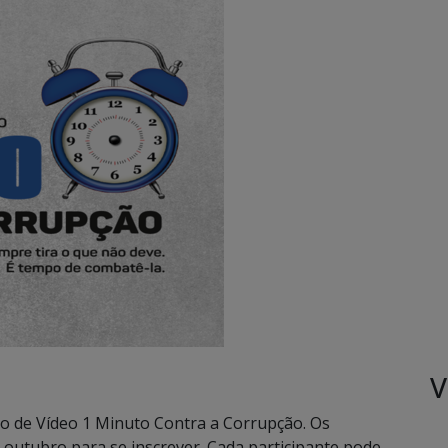
V
so de Vídeo 1 Minuto Contra a Corrupção. Os
e outubro para se inscrever. Cada participante pode