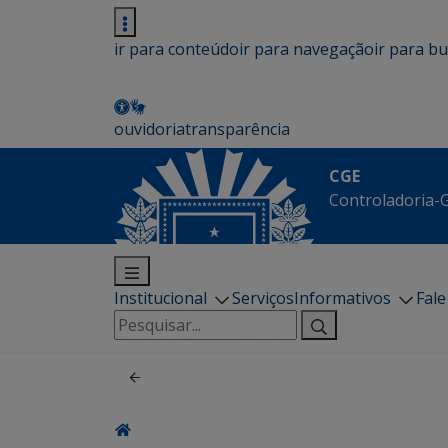
ir para conteúdo
ir para navegação
ir para b
ouvidoria
transparência
CGE
Controladoria-G
Institucional
Serviços
Informativos
Fal
Pesquisar
por: