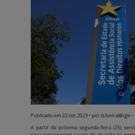
Publicado em
22 set 2023
• por lsilveira@cge •
A partir da próxima segunda-feira (25) servi
para concorrerem a vaga de atuação na pesqu