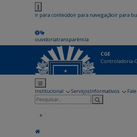
ir para conteúdo
ir para navegação
ir para b
ouvidoria
transparência
CGE
Controladoria-G
Institucional
Serviços
Informativos
Fal
Pesquisar
por: