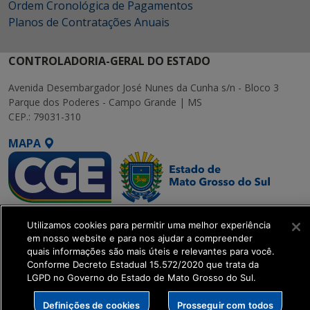
Ordem Cronológica de Pagamentos
Planos de Contratações Anuais
CONTROLADORIA-GERAL DO ESTADO
Avenida Desembargador José Nunes da Cunha s/n - Bloco 3
Parque dos Poderes - Campo Grande | MS
CEP.: 79031-310
MAPA
SETDIG | Secretaria-
Utilizamos cookies para permitir uma melhor experiência
Executiva de
em nosso website e para nos ajudar a compreender
Transformação Digital
quais informações são mais úteis e relevantes para você.
Conforme Decreto Estadual 15.572/2020 que trata da
LGPD no Governo do Estado de Mato Grosso do Sul.
get_footer();
Definições de cookies
Prosseguir com todos