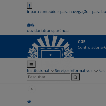
ir para conteúdo
ir para navegação
ir para b
ouvidoria
transparência
CGE
Controladoria-G
Institucional
Serviços
Informativos
Fal
Pesquisar
por: