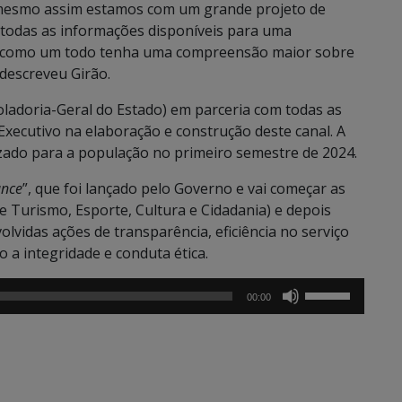
, mesmo assim estamos com um grande projeto de
r todas as informações disponíveis para uma
o como um todo tenha uma compreensão maior sobre
descreveu Girão.
oladoria-Geral do Estado) em parceria com todas as
Executivo na elaboração e construção deste canal. A
lizado para a população no primeiro semestre de 2024.
ance
”, que foi lançado pelo Governo e vai começar as
de Turismo, Esporte, Cultura e Cidadania) e depois
lvidas ações de transparência, eficiência no serviço
o a integridade e conduta ética.
Use
00:00
as
setas
para
cima
ou