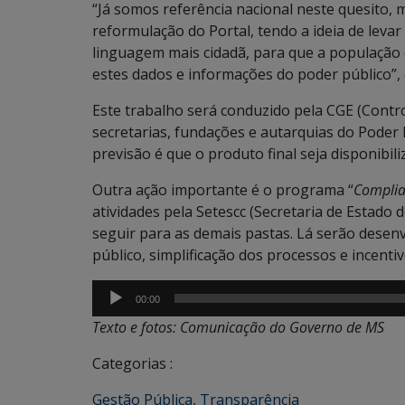
“Já somos referência nacional neste quesito
reformulação do Portal, tendo a ideia de leva
linguagem mais cidadã, para que a populaçã
estes dados e informações do poder público”, 
Este trabalho será conduzido pela CGE (Contr
secretarias, fundações e autarquias do Poder 
previsão é que o produto final seja disponibi
Outra ação importante é o programa “
Compli
atividades pela Setescc (Secretaria de Estado 
seguir para as demais pastas. Lá serão desenvo
público, simplificação dos processos e incentiv
Tocador
00:00
de
Texto e fotos: Comunicação do Governo de MS
áudio
Categorias :
Gestão Pública
,
Transparência