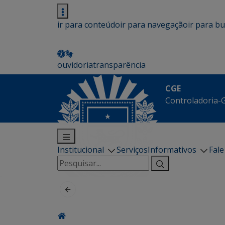
ir para conteúdo
ir para navegação
ir para b
ouvidoria
transparência
CGE
Controladoria-G
Institucional
Serviços
Informativos
Fal
Pesquisar
por: