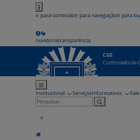
ir para conteúdo
ir para navegação
ir para b
ouvidoria
transparência
CGE
Controladoria-G
Institucional
Serviços
Informativos
Fal
Pesquisar
por: