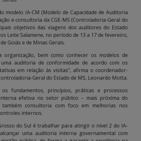
do modelo IA-CM (Modelo de Capacidade de Auditoria
iação e consultoria da CGE-MS (Controladoria-Geral do
ipais objetivos das viagens dos auditores do Estado
s Leite Salamene, no período de 13 a 17 de fevereiro,
 de Goiás e de Minas Gerais.
na organização, bem como conhecer os modelos de
 uma auditoria de conformidade de acordo com os
ativas em relação às visitas”, afirma o coordenador-
Controladoria-Geral do Estado de MS, Leonardo Motta.
os fundamentos, princípios, práticas e processos
interna efetiva no setor público – mais próxima do
s também consultoria com foco em melhorias nos
ontroles internos.
osso do Sul é trabalhar para atingir o nível 2 do IA-
 alcançar uma auditoria interna governamental com
gestão pública, de forma a garantir a excelência na