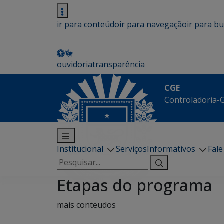
ir para conteúdo
ir para navegação
ir para b
ouvidoria
transparência
CGE
Controladoria-G
Institucional
Serviços
Informativos
Fal
Pesquisar
por:
Etapas do programa
mais conteudos