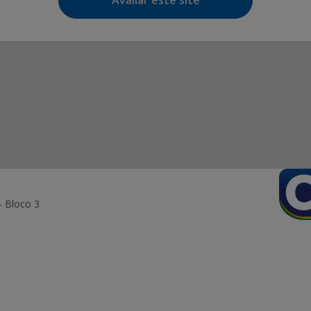
Avaliar este site
- Bloco 3
ormação Digital