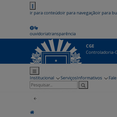
ir para conteúdo
ir para navegação
ir para b
ouvidoria
transparência
CGE
Controladoria-G
Institucional
Serviços
Informativos
Fal
Pesquisar
por: