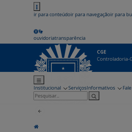
ir para conteúdo
ir para navegação
ir para b
ouvidoria
transparência
CGE
Controladoria-G
Institucional
Serviços
Informativos
Fal
Pesquisar
por: