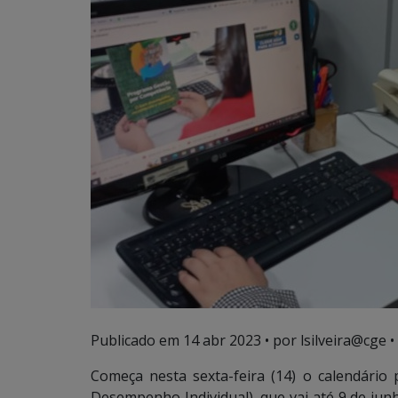
Publicado em
14 abr 2023
• por lsilveira@cge •
Começa nesta sexta-feira (14) o calendári
Desempenho Individual), que vai até 9 de junho