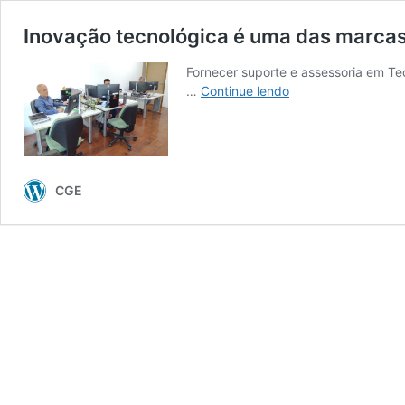
Inovação tecnológica é uma das marca
Fornecer suporte e assessoria em Te
Inovação
…
Continue lendo
tecnológica
é
uma
das
marcas,
CGE
em
2023,
da
CGE-
MS